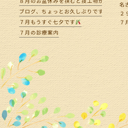
８月のお盆休みを挟むと技工物が遅くなり
名
ブログ、ちょっとお久しぶりです(*^^)
２
７月もうすぐ七夕です
７
７月の診療案内