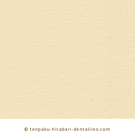
© tenpaku-hirabari-dentaliino.com