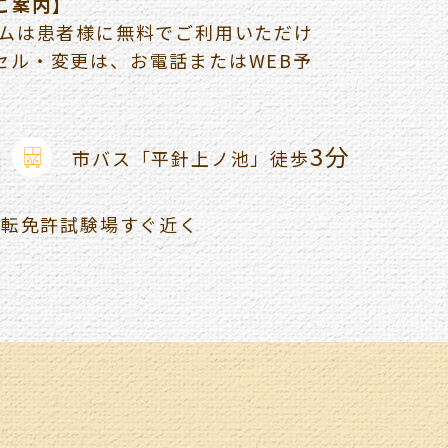
ご案内】
テムは患者様に無料でご利用いただけ
セル・変更は、お電話またはWEB予
。
3分
市バス「平針上ノ池」
徒歩
運転免許試験場すぐ近く