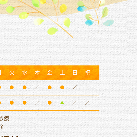
月
火
水
木
金
土
日
祝
●
●
●
／
●
●
／
／
●
●
●
／
●
▲
／
／
で診療
診