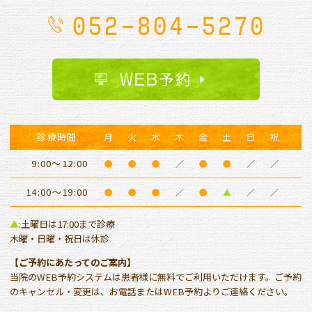
052-804-5270
WEB予約
診療時間
月
火
水
木
金
土
日
祝
9:00～12:00
●
●
●
／
●
●
／
／
14:00～19:00
●
●
●
／
●
▲
／
／
▲
:土曜日は17:00まで診療
木曜・日曜・祝日は休診
【ご予約にあたってのご案内】
当院のWEB予約システムは患者様に無料でご利用いただけます。ご予約
のキャンセル・変更は、お電話またはWEB予約よりご連絡ください。