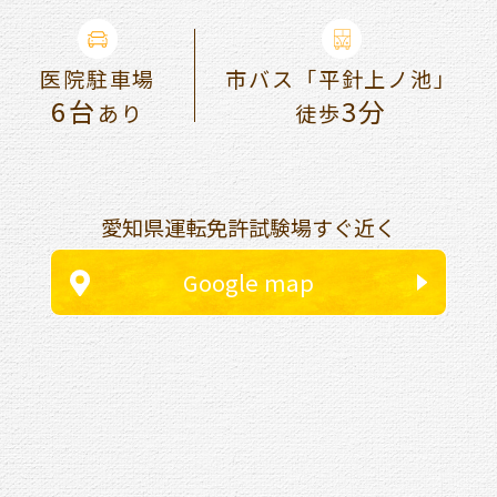
医院駐車場
市バス「平針上ノ池」
6台
3分
あり
徒歩
愛知県運転免許試験場すぐ近く
Google map