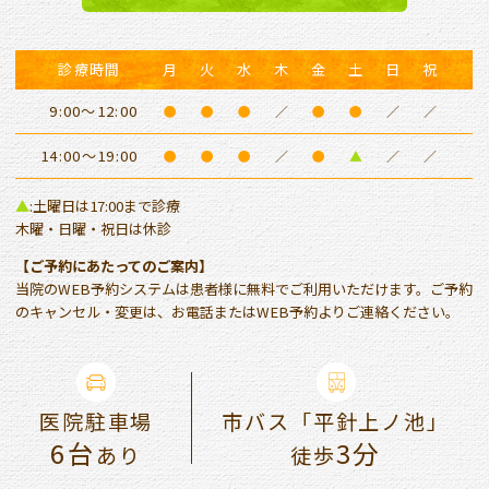
診療時間
月
火
水
木
金
土
日
祝
9:00～12:00
●
●
●
／
●
●
／
／
14:00～19:00
●
●
●
／
●
▲
／
／
▲
:土曜日は17:00まで診療
木曜・日曜・祝日は休診
【ご予約にあたってのご案内】
当院のWEB予約システムは患者様に無料でご利用いただけます。ご予約
のキャンセル・変更は、お電話またはWEB予約よりご連絡ください。
医院駐車場
市バス「平針上ノ池」
6台
3分
あり
徒歩