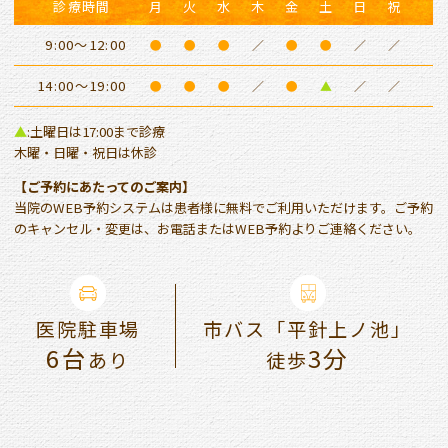
診療時間
月
火
水
木
金
土
日
祝
9:00～12:00
●
●
●
／
●
●
／
／
14:00～19:00
●
●
●
／
●
▲
／
／
▲
:土曜日は17:00まで診療
木曜・日曜・祝日は休診
【ご予約にあたってのご案内】
当院のWEB予約システムは患者様に無料でご利用いただけます。ご予約
のキャンセル・変更は、お電話またはWEB予約よりご連絡ください。
医院駐車場
市バス「平針上ノ池」
6台
3分
あり
徒歩