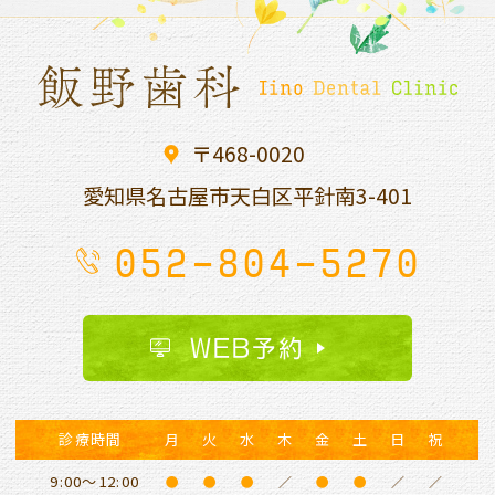
〒468-0020
愛知県名古屋市天白区平針南
3-401
052-804-5270
WEB予約
診療時間
月
火
水
木
金
土
日
祝
9:00～12:00
●
●
●
／
●
●
／
／