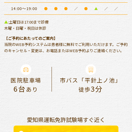
14:00～19:00
●
●
●
／
●
▲
／
／
▲
:土曜日は17:00まで診療
木曜・日曜・祝日は休診
【ご予約にあたってのご案内】
当院のWEB予約システムは患者様に無料でご利用いただけます。ご予約
のキャンセル・変更は、お電話またはWEB予約よりご連絡ください。
医院駐車場
市バス「平針上ノ池」
6台
3分
あり
徒歩
愛知県運転免許試験場すぐ近く