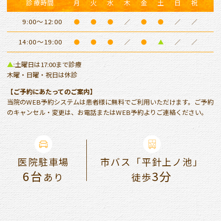
診療時間
月
火
水
木
金
土
日
祝
9:00～12:00
●
●
●
／
●
●
／
／
14:00～19:00
●
●
●
／
●
▲
／
／
▲
:土曜日は17:00まで診療
木曜・日曜・祝日は休診
【ご予約にあたってのご案内】
当院のWEB予約システムは患者様に無料でご利用いただけます。ご予約
のキャンセル・変更は、お電話またはWEB予約よりご連絡ください。
医院駐車場
市バス「平針上ノ池」
6台
3分
あり
徒歩