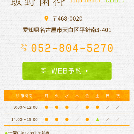
〒468-0020
愛知県名古屋市天白区平針南
3-401
052-804-5270
WEB予約
診療時間
月
火
水
木
金
土
日
祝
9:00～12:00
●
●
●
／
●
●
／
／
14:00～19:00
●
●
●
／
●
▲
／
／
▲
:土曜日は17:00まで診療