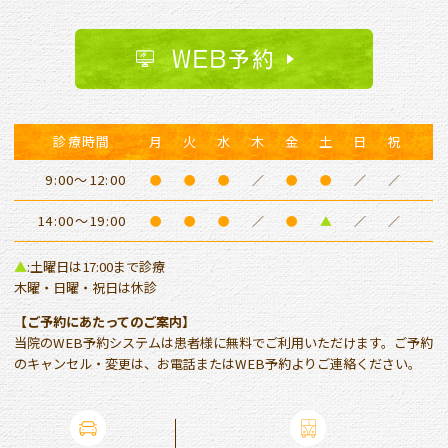
WEB予約
診療時間
月
火
水
木
金
土
日
祝
9:00～12:00
●
●
●
／
●
●
／
／
14:00～19:00
●
●
●
／
●
▲
／
／
▲
:土曜日は17:00まで診療
木曜・日曜・祝日は休診
【ご予約にあたってのご案内】
当院のWEB予約システムは患者様に無料でご利用いただけます。ご予約
のキャンセル・変更は、お電話またはWEB予約よりご連絡ください。