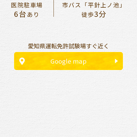
医院駐車場
市バス「平針上ノ池」
6台
3分
あり
徒歩
愛知県運転免許試験場すぐ近く
Google map