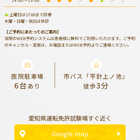
14:00～19:00
●
●
●
／
●
▲
／
／
▲
:土曜日は17:00まで診療
木曜・日曜・祝日は休診
【ご予約にあたってのご案内】
当院のWEB予約システムは患者様に無料でご利用いただけます。ご予約
のキャンセル・変更は、お電話またはWEB予約よりご連絡ください。
医院駐車場
市バス「平針上ノ池」
6台
3分
あり
徒歩
愛知県運転免許試験場すぐ近く
Google map