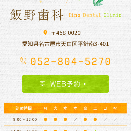
〒468-0020
愛知県名古屋市天白区平針南
3-401
052-804-5270
WEB予約
診療時間
月
火
水
木
金
土
日
祝
9:00～12:00
●
●
●
／
●
●
／
／