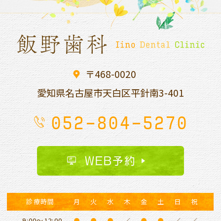
〒468-0020
愛知県名古屋市天白区平針南
3-401
052-804-5270
WEB予約
診療時間
月
火
水
木
金
土
日
祝
9:00～12:00
●
●
●
／
●
●
／
／