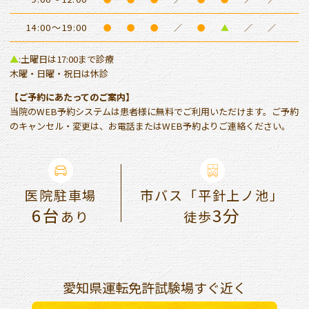
14:00～19:00
●
●
●
／
●
▲
／
／
▲
:土曜日は17:00まで診療
木曜・日曜・祝日は休診
【ご予約にあたってのご案内】
当院のWEB予約システムは患者様に無料でご利用いただけます。ご予約
のキャンセル・変更は、お電話またはWEB予約よりご連絡ください。
医院駐車場
市バス「平針上ノ池」
6台
3分
あり
徒歩
愛知県運転免許試験場すぐ近く