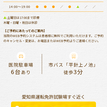
14:00～19:00
●
●
●
／
●
▲
／
／
▲
:土曜日は17:00まで診療
木曜・日曜・祝日は休診
【ご予約にあたってのご案内】
当院のWEB予約システムは患者様に無料でご利用いただけます。ご予約
のキャンセル・変更は、お電話またはWEB予約よりご連絡ください。
医院駐車場
市バス「平針上ノ池」
6台
3分
あり
徒歩
愛知県運転免許試験場すぐ近く