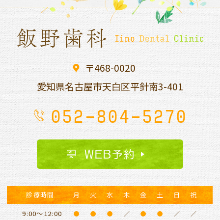
〒468-0020
愛知県名古屋市天白区平針南
3-401
052-804-5270
WEB予約
診療時間
月
火
水
木
金
土
日
祝
9:00～12:00
●
●
●
／
●
●
／
／