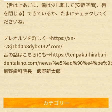
【舌は上あごに、歯は少し離して(安静空隙)、唇
を閉じる】できているか、たまにチェックしてく
ださいね。
プレオルソを詳しく→
https://xn-
-28j1bd0b8dybx132f.com/
舌の話はこちらにも→
https://tenpaku-hirabari-
dentaliino.com/news/%e5%ad%90%e4%b
飯野歯科院長 飯野新太郎
カテゴリー