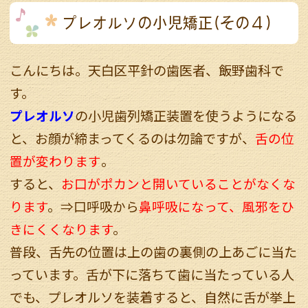
プレオルソの小児矯正(その４)
こんにちは。天白区平針の歯医者、飯野歯科で
す。
プレオルソ
の小児歯列矯正装置を使うようになる
と、お顔が締まってくるのは勿論ですが、
舌の位
置が変わります
。
すると、
お口がポカンと開いていることがなくな
ります
。⇒口呼吸から
鼻呼吸になって、風邪をひ
きにくくなります
。
普段、舌先の位置は上の歯の裏側の上あごに当た
っています。舌が下に落ちて歯に当たっている人
でも、プレオルソを装着すると、自然に舌が挙上