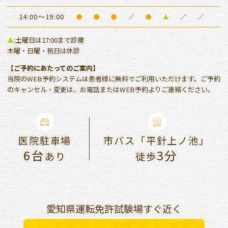
14:00～19:00
●
●
●
／
●
▲
／
／
▲
:土曜日は17:00まで診療
木曜・日曜・祝日は休診
【ご予約にあたってのご案内】
当院のWEB予約システムは患者様に無料でご利用いただけます。ご予約
のキャンセル・変更は、お電話またはWEB予約よりご連絡ください。
医院駐車場
市バス「平針上ノ池」
6台
3分
あり
徒歩
愛知県運転免許試験場すぐ近く