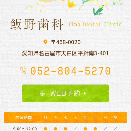
〒468-0020
愛知県名古屋市天白区平針南
3-401
052-804-5270
WEB予約
診療時間
月
火
水
木
金
土
日
祝
9:00～12:00
●
●
●
／
●
●
／
／