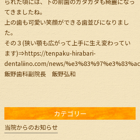
られた頃には、下の前歯のガタガタも綺麗になっ
てきましたね。
上の歯も可愛い笑顔ができる歯並びになりまし
た。
その３(狭い顎も広がって上手に生え変わってい
ます)⇒
https://tenpaku-hirabari-
dentaliino.com/news/%e3%83%97%e3%
飯野歯科副院長 飯野弘和
カテゴリー
当院からのお知らせ