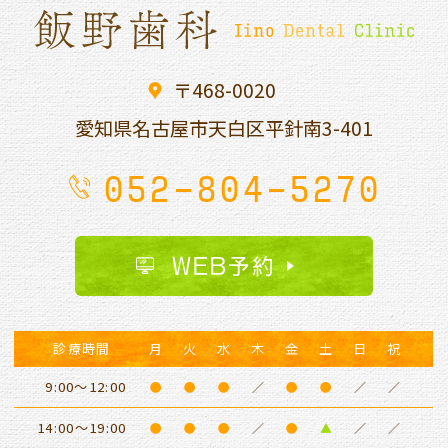
〒468-0020
愛知県名古屋市天白区平針南
3-401
052-804-5270
WEB予約
診療時間
月
火
水
木
金
土
日
祝
9:00～12:00
●
●
●
／
●
●
／
／
14:00～19:00
●
●
●
／
●
▲
／
／