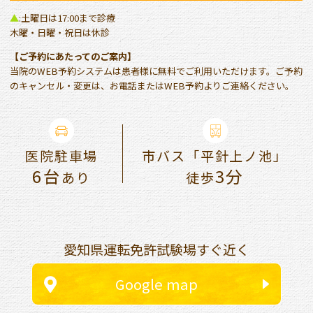
▲
:土曜日は17:00まで診療
木曜・日曜・祝日は休診
【ご予約にあたってのご案内】
当院のWEB予約システムは患者様に無料でご利用いただけます。ご予約
のキャンセル・変更は、お電話またはWEB予約よりご連絡ください。
医院駐車場
市バス「平針上ノ池」
6台
3分
あり
徒歩
愛知県運転免許試験場すぐ近く
Google map