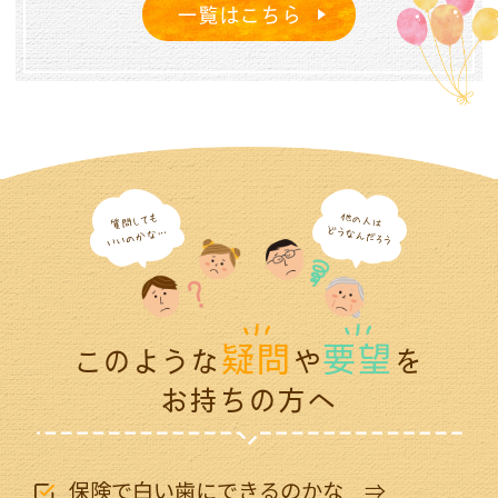
一覧はこちら
2026.07.04
７月の診療案内
疑問
要望
このような
や
を
お持ちの方へ
保険で白い歯に
できるのかな ⇒