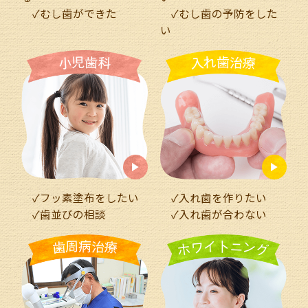
✓むし歯ができた
✓むし歯の予防をした
い
れ
治
児
歯
歯
入
療
小
科
✓フッ素塗布をしたい
✓入れ歯を作りたい
✓
歯並びの相談
✓入れ歯が合わない
周
治
イ
ニ
病
ト
歯
療
ワ
ン
ホ
グ