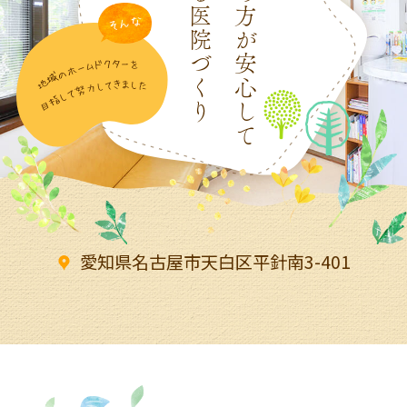
歯科医院をめざして
患者さんに信頼される
通える医院づくり
全ての方が安心して
やさしい治療を
なるべく痛くない
より安全で
愛知県名古屋市天白区
平針南3-401