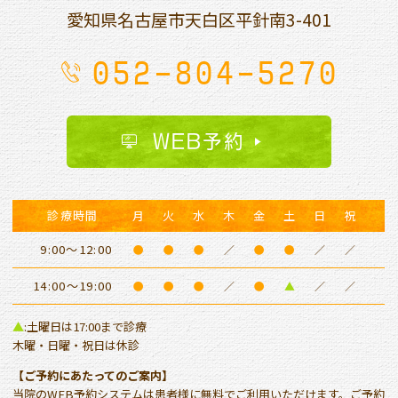
愛知県名古屋市天白区平針南
3-401
052-804-5270
WEB予約
診療時間
月
火
水
木
金
土
日
祝
9:00～12:00
●
●
●
／
●
●
／
／
14:00～19:00
●
●
●
／
●
▲
／
／
▲
:土曜日は17:00まで診療
木曜・日曜・祝日は休診
【ご予約にあたってのご案内】
当院のWEB予約システムは患者様に無料でご利用いただけます。ご予約