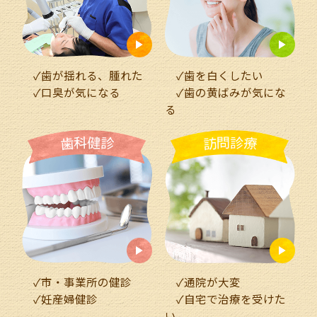
✓歯が揺れる、腫れた
✓歯を白くしたい
✓口臭が気になる
✓歯の黄ばみが気にな
る
科
健
問
診
歯
診
訪
療
✓市・事業所の健診
✓通院が大変
✓妊産婦健診
✓自宅で治療を受けた
い