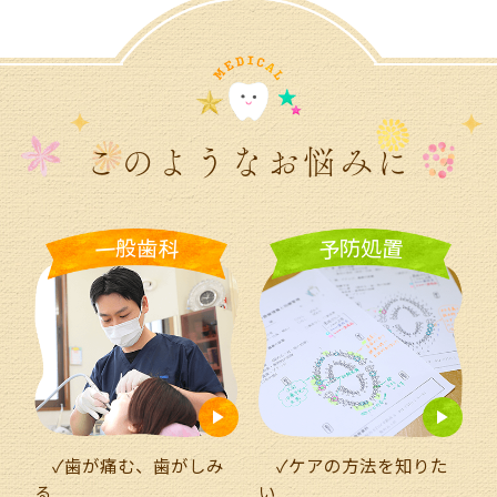
このようなお悩みに
般
歯
防
処
一
科
予
置
✓歯が痛む、歯がしみ
✓ケアの方法を知りた
る
い