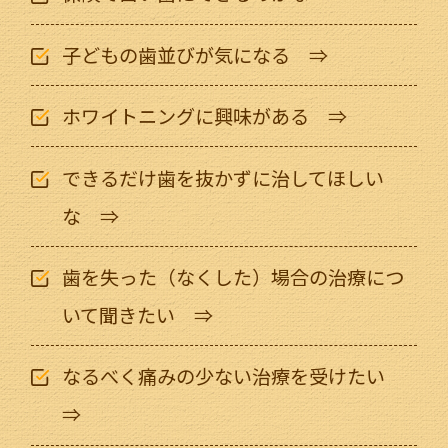
子どもの歯並びが
気になる ⇒
ホワイトニングに
興味がある ⇒
できるだけ歯を抜かずに
治してほしい
な ⇒
歯を失った（なくした）場合の
治療につ
いて聞きたい ⇒
なるべく痛みの少ない
治療を受けたい
⇒